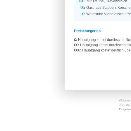
€€€:
Zur Traube, Grevenbroich
€€:
Gasthaus Stappen, Korsche
€:
Weinstube Viertelesschlotzer
Preiskategorien
€:
Hauptgang kostet durchschnittlich
€€:
Hauptgang kostet durchschnittlic
€€€:
Hauptgang kostet deutlich übe
Website-
© 2016 A
Es gelte